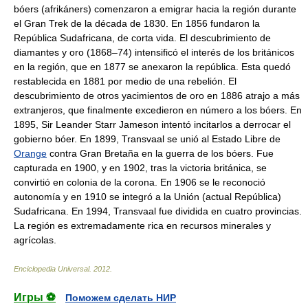
bóers (afrikáners) comenzaron a emigrar hacia la región durante
el Gran Trek de la década de 1830. En 1856 fundaron la
República Sudafricana, de corta vida. El descubrimiento de
diamantes y oro (1868–74) intensificó el interés de los británicos
en la región, que en 1877 se anexaron la república. Esta quedó
restablecida en 1881 por medio de una rebelión. El
descubrimiento de otros yacimientos de oro en 1886 atrajo a más
extranjeros, que finalmente excedieron en número a los bóers. En
1895, Sir Leander Starr Jameson intentó incitarlos a derrocar el
gobierno bóer. En 1899, Transvaal se unió al Estado Libre de
Orange
contra Gran Bretaña en la guerra de los bóers. Fue
capturada en 1900, y en 1902, tras la victoria británica, se
convirtió en colonia de la corona. En 1906 se le reconoció
autonomía y en 1910 se integró a la Unión (actual República)
Sudafricana. En 1994, Transvaal fue dividida en cuatro provincias.
La región es extremadamente rica en recursos minerales y
agrícolas.
Enciclopedia Universal
.
2012
.
Игры ⚽
Поможем сделать НИР