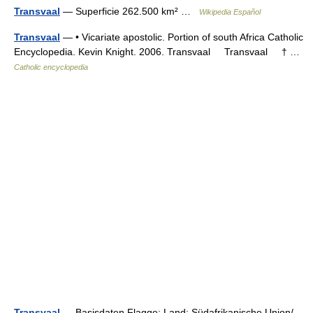
Transvaal
— Superficie 262.500 km² …
Wikipedia Español
Transvaal
— • Vicariate apostolic. Portion of south Africa Catholic
Encyclopedia. Kevin Knight. 2006. Transvaal Transvaal † …
Catholic encyclopedia
Transvaal
— Basisdaten Flagge: Land: Südafrikanische Union/