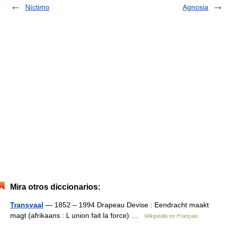
Níctimo
Agnosia
Mira otros diccionarios:
Transvaal
— 1852 – 1994 Drapeau Devise : Eendracht maakt
magt (afrikaans : L union fait la force) …
Wikipédia en Français