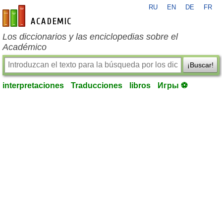
RU
EN
DE
FR
es-academic.com
Los diccionarios y las enciclopedias sobre el
Académico
¡Buscar!
interpretaciones
Traducciones
libros
Игры ⚽