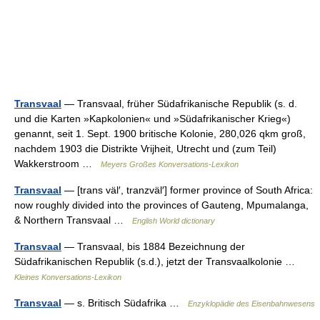
Transvaal
— Transvaal, früher Südafrikanische Republik (s. d.
und die Karten »Kapkolonien« und »Südafrikanischer Krieg«)
genannt, seit 1. Sept. 1900 britische Kolonie, 280,026 qkm groß,
nachdem 1903 die Distrikte Vrijheit, Utrecht und (zum Teil)
Wakkerstroom …
Meyers Großes Konversations-Lexikon
Transvaal
— [trans väl′, tranzväl′] former province of South Africa:
now roughly divided into the provinces of Gauteng, Mpumalanga,
& Northern Transvaal …
English World dictionary
Transvaal
— Transvaal, bis 1884 Bezeichnung der
Südafrikanischen Republik (s.d.), jetzt der Transvaalkolonie …
Kleines Konversations-Lexikon
Transvaal
— s. Britisch Südafrika …
Enzyklopädie des Eisenbahnwesens